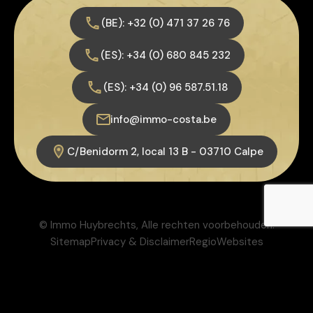
(BE): +32 (0) 471 37 26 76
(ES): +34 (0) 680 845 232
(ES): +34 (0) 96 587.51.18
info@immo-costa.be
C/Benidorm 2, local 13 B - 03710 Calpe
© Immo Huybrechts, Alle rechten voorbehouden.
Sitemap
Privacy & Disclaimer
RegioWebsites