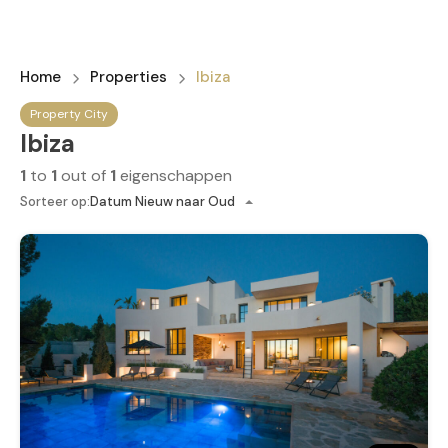
Home
Properties
Ibiza
Property City
Ibiza
1
to
1
out of
1
eigenschappen
Sorteer op:
Datum Nieuw naar Oud