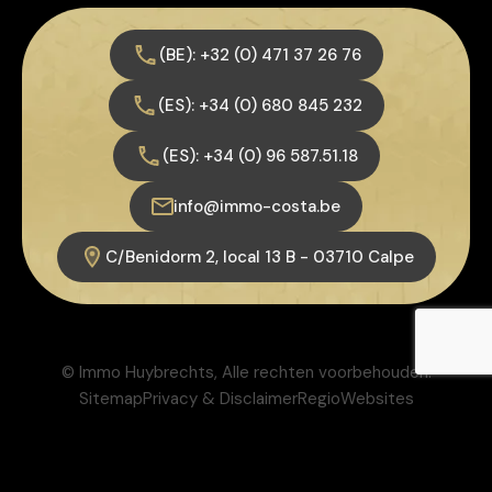
(BE): +32 (0) 471 37 26 76
(ES): +34 (0) 680 845 232
(ES): +34 (0) 96 587.51.18
info@immo-costa.be
C/Benidorm 2, local 13 B - 03710 Calpe
© Immo Huybrechts, Alle rechten voorbehouden.
Sitemap
Privacy & Disclaimer
RegioWebsites