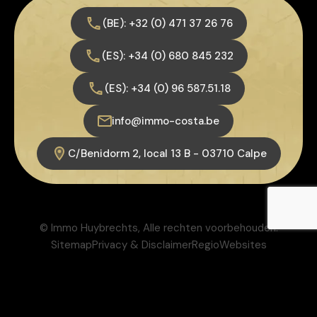
(BE): +32 (0) 471 37 26 76
(ES): +34 (0) 680 845 232
(ES): +34 (0) 96 587.51.18
info@immo-costa.be
C/Benidorm 2, local 13 B - 03710 Calpe
© Immo Huybrechts, Alle rechten voorbehouden.
Sitemap
Privacy & Disclaimer
RegioWebsites