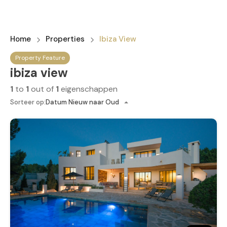
Home
Properties
Ibiza View
Property Feature
ibiza view
1
to
1
out of
1
eigenschappen
Sorteer op:
Datum Nieuw naar Oud