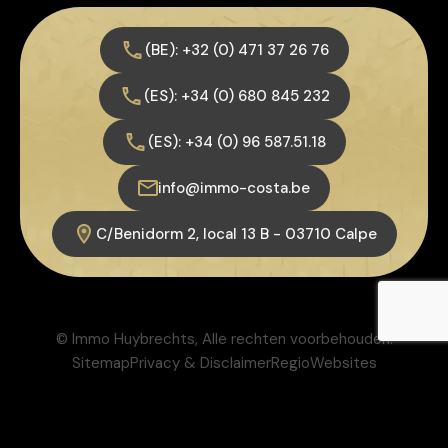
(BE): +32 (0) 471 37 26 76
(ES): +34 (0) 680 845 232
(ES): +34 (0) 96 587.51.18
info@immo-costa.be
C/Benidorm 2, local 13 B - 03710 Calpe
© Immo Huybrechts, Alle rechten voorbehouden.
Sitemap
Privacy & Disclaimer
RegioWebsites