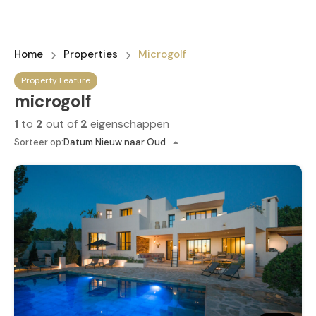
Home
Properties
Microgolf
Property Feature
microgolf
1
to
2
out of
2
eigenschappen
Sorteer op:
Datum Nieuw naar Oud