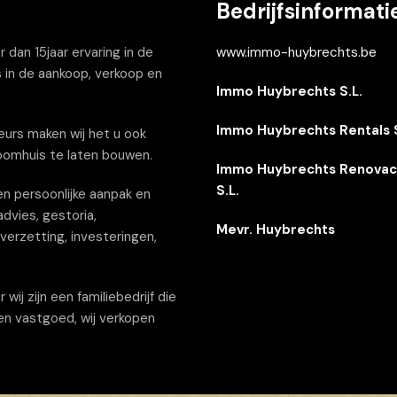
Bedrijfsinformati
dan 15jaar ervaring in de
www.immo-huybrechts.be
 in de aankoop, verkoop en
Immo Huybrechts S.L.
Immo Huybrechts Rentals S
urs maken wij het u ook
oomhuis te laten bouwen.
Immo Huybrechts Renovac
S.L.
n persoonlijke aanpak en
dvies, gestoria,
Mevr. Huybrechts
erzetting, investeringen,
j zijn een familiebedrijf die
een vastgoed, wij verkopen