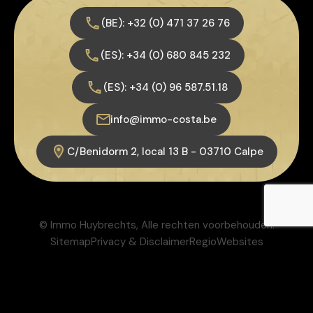
(BE): +32 (0) 471 37 26 76
(ES): +34 (0) 680 845 232
(ES): +34 (0) 96 587.51.18
info@immo-costa.be
C/Benidorm 2, local 13 B - 03710 Calpe
© Immo Huybrechts, Alle rechten voorbehouden.
Sitemap
Privacy & Disclaimer
RegioWebsites