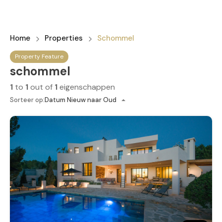
Home
Properties
Schommel
Property Feature
schommel
1
to
1
out of
1
eigenschappen
Sorteer op:
Datum Nieuw naar Oud