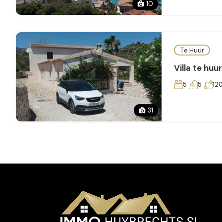
10
Te Huur
Villa te huu
5
5
12
31