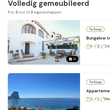
Volledig gemeubileerd
1
to
3
out of
3
eigenschappen
Te Koop
Bungalow te
3
2
24
31
Te Koop
Appartemen
2
1
56