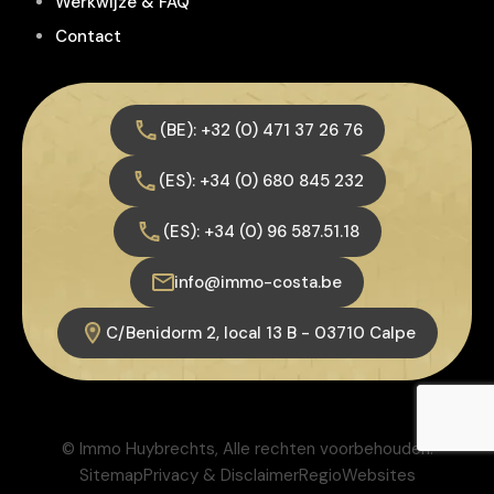
Werkwijze & FAQ
Contact
(BE): +32 (0) 471 37 26 76
(ES): +34 (0) 680 845 232
(ES): +34 (0) 96 587.51.18
info@immo-costa.be
C/Benidorm 2, local 13 B - 03710 Calpe
© Immo Huybrechts, Alle rechten voorbehouden.
Sitemap
Privacy & Disclaimer
RegioWebsites