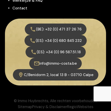
Werkwijze & FAQ
Contact
(BE): +32 (0) 471 37 26 76
(ES): +34 (0) 680 845 232
(ES): +34 (0) 96 587.51.18
info@immo-costa.be
C/Benidorm 2, local 13 B - 03710 Calpe
© Immo Huybrechts, Alle rechten voorbehouden.
Sitemap
Privacy & Disclaimer
RegioWebsites