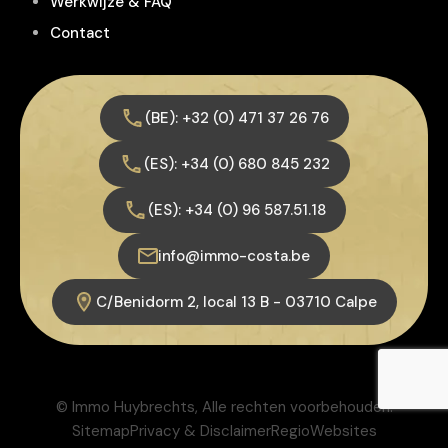
Werkwijze & FAQ
Contact
(BE): +32 (0) 471 37 26 76
(ES): +34 (0) 680 845 232
(ES): +34 (0) 96 587.51.18
info@immo-costa.be
C/Benidorm 2, local 13 B - 03710 Calpe
© Immo Huybrechts, Alle rechten voorbehouden.
Sitemap
Privacy & Disclaimer
RegioWebsites