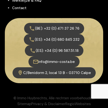
Werkwijze & FAQ
Contact
(BE): +32 (0) 471 37 26 76
(ES): +34 (0) 680 845 232
(ES): +34 (0) 96 587.51.18
info@immo-costa.be
C/Benidorm 2, local 13 B - 03710 Calpe
© Immo Huybrechts, Alle rechten voorbehouden.
Sitemap
Privacy & Disclaimer
RegioWebsites