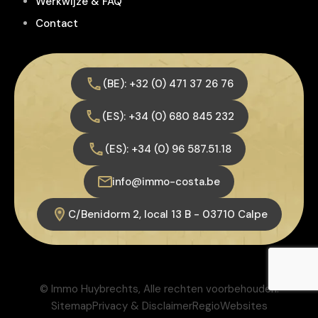
Werkwijze & FAQ
Contact
(BE): +32 (0) 471 37 26 76
(ES): +34 (0) 680 845 232
(ES): +34 (0) 96 587.51.18
info@immo-costa.be
C/Benidorm 2, local 13 B - 03710 Calpe
© Immo Huybrechts, Alle rechten voorbehouden.
Sitemap
Privacy & Disclaimer
RegioWebsites