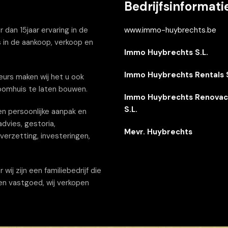
Bedrijfsinformati
dan 15jaar ervaring in de
www.immo-huybrechts.be
 in de aankoop, verkoop en
Immo Huybrechts S.L.
Immo Huybrechts Rentals S
urs maken wij het u ook
oomhuis te laten bouwen.
Immo Huybrechts Renovac
S.L.
n persoonlijke aanpak en
dvies, gestoria,
Mevr. Huybrechts
erzetting, investeringen,
j zijn een familiebedrijf die
een vastgoed, wij verkopen