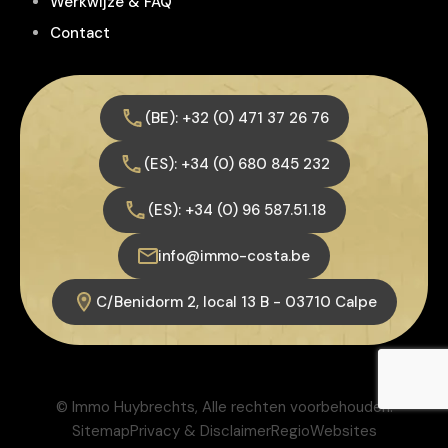
Werkwijze & FAQ
Contact
(BE): +32 (0) 471 37 26 76
(ES): +34 (0) 680 845 232
(ES): +34 (0) 96 587.51.18
info@immo-costa.be
C/Benidorm 2, local 13 B - 03710 Calpe
© Immo Huybrechts, Alle rechten voorbehouden.
Sitemap
Privacy & Disclaimer
RegioWebsites