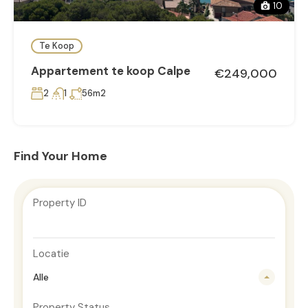
10
Te Koop
Appartement te koop Calpe
€249,000
2
1
56m2
Find Your Home
Property ID
Locatie
Alle
Property Status