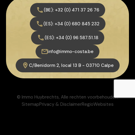
(BE): +32 (0) 471 37 26 76
(ES): +34 (0) 680 845 232
(ES): +34 (0) 96 587.51.18
info@immo-costa.be
C/Benidorm 2, local 13 B - 03710 Calpe
© Immo Huybrechts, Alle rechten voorbehouden.
Sitemap
Privacy & Disclaimer
RegioWebsites