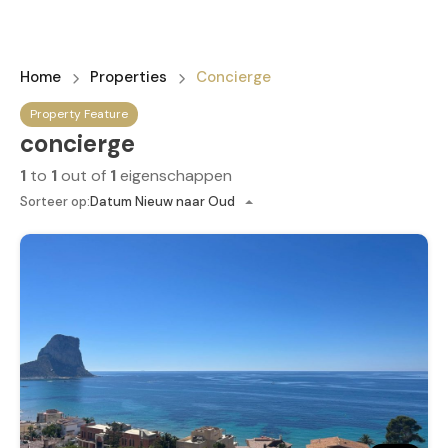
Home
Properties
Concierge
Property Feature
concierge
1
to
1
out of
1
eigenschappen
Sorteer op:
Datum Nieuw naar Oud