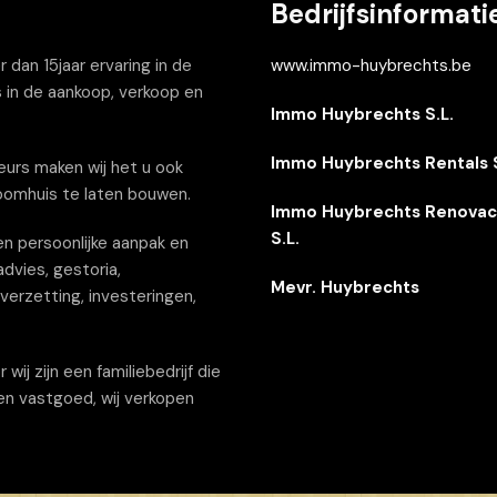
Bedrijfsinformati
dan 15jaar ervaring in de
www.immo-huybrechts.be
 in de aankoop, verkoop en
Immo Huybrechts S.L.
Immo Huybrechts Rentals S
urs maken wij het u ook
oomhuis te laten bouwen.
Immo Huybrechts Renovac
S.L.
n persoonlijke aanpak en
dvies, gestoria,
Mevr. Huybrechts
erzetting, investeringen,
j zijn een familiebedrijf die
een vastgoed, wij verkopen