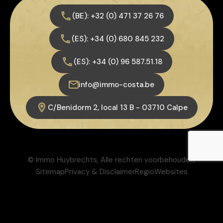
(BE): +32 (0) 471 37 26 76
(ES): +34 (0) 680 845 232
(ES): +34 (0) 96 587.51.18
info@immo-costa.be
C/Benidorm 2, local 13 B - 03710 Calpe
© Immo Huybrechts, Alle rechten voorbehouden.
Sitemap
Privacy & Disclaimer
RegioWebsites