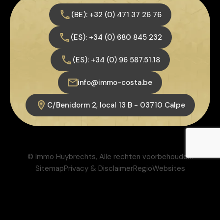
(BE): +32 (0) 471 37 26 76
(ES): +34 (0) 680 845 232
(ES): +34 (0) 96 587.51.18
info@immo-costa.be
C/Benidorm 2, local 13 B - 03710 Calpe
© Immo Huybrechts, Alle rechten voorbehouden.
Sitemap
Privacy & Disclaimer
RegioWebsites