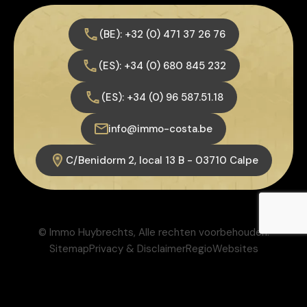
(BE): +32 (0) 471 37 26 76
(ES): +34 (0) 680 845 232
(ES): +34 (0) 96 587.51.18
info@immo-costa.be
C/Benidorm 2, local 13 B - 03710 Calpe
© Immo Huybrechts, Alle rechten voorbehouden.
Sitemap
Privacy & Disclaimer
RegioWebsites