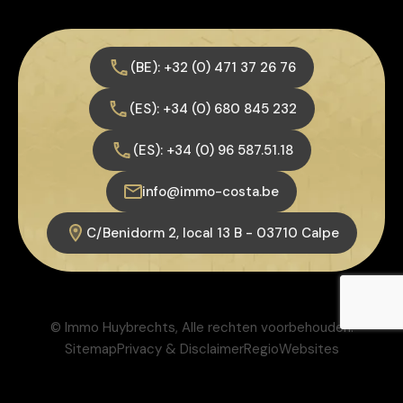
(BE): +32 (0) 471 37 26 76
(ES): +34 (0) 680 845 232
(ES): +34 (0) 96 587.51.18
info@immo-costa.be
C/Benidorm 2, local 13 B - 03710 Calpe
© Immo Huybrechts, Alle rechten voorbehouden.
Sitemap
Privacy & Disclaimer
RegioWebsites