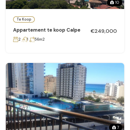
10
Te Koop
Appartement te koop Calpe
€249,000
2
1
56m2
7