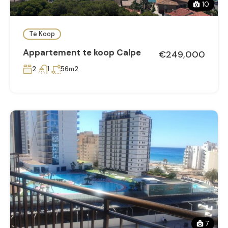
10
Te Koop
Appartement te koop Calpe
€249,000
2
1
56m2
7