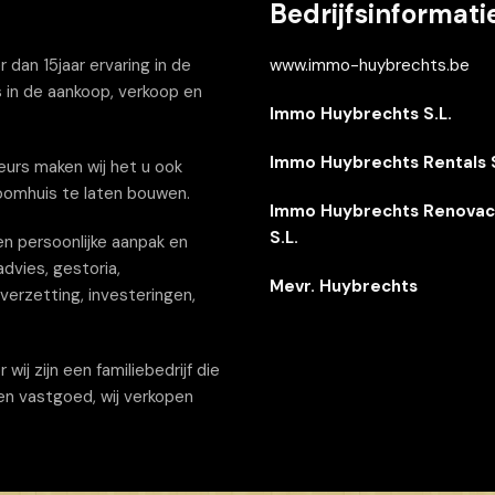
Bedrijfsinformati
dan 15jaar ervaring in de
www.immo-huybrechts.be
 in de aankoop, verkoop en
Immo Huybrechts S.L.
Immo Huybrechts Rentals S
urs maken wij het u ook
oomhuis te laten bouwen.
Immo Huybrechts Renovac
S.L.
n persoonlijke aanpak en
dvies, gestoria,
Mevr. Huybrechts
erzetting, investeringen,
j zijn een familiebedrijf die
een vastgoed, wij verkopen