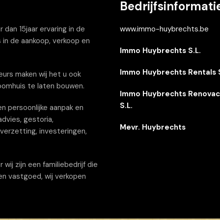
Bedrijfsinformati
dan 15jaar ervaring in de
www.immo-huybrechts.be
 in de aankoop, verkoop en
Immo Huybrechts S.L.
Immo Huybrechts Rentals S
urs maken wij het u ook
oomhuis te laten bouwen.
Immo Huybrechts Renovac
S.L.
n persoonlijke aanpak en
dvies, gestoria,
Mevr. Huybrechts
erzetting, investeringen,
j zijn een familiebedrijf die
een vastgoed, wij verkopen