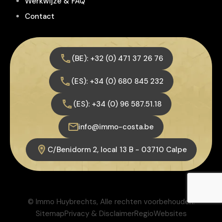
Werkwijze & FAQ
Contact
(BE): +32 (0) 471 37 26 76
(ES): +34 (0) 680 845 232
(ES): +34 (0) 96 587.51.18
info@immo-costa.be
C/Benidorm 2, local 13 B - 03710 Calpe
© Immo Huybrechts, Alle rechten voorbehouden.
Sitemap
Privacy & Disclaimer
RegioWebsites