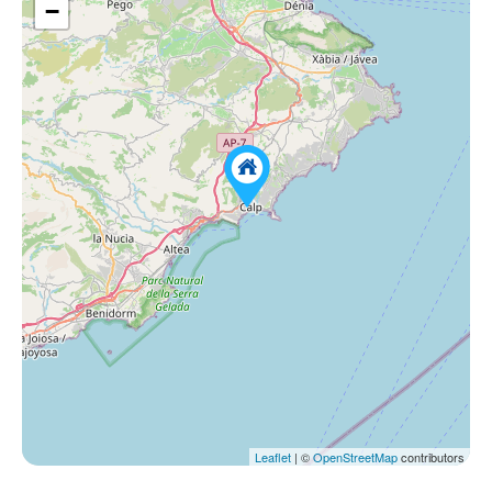
−
Leaflet
| ©
OpenStreetMap
contributors