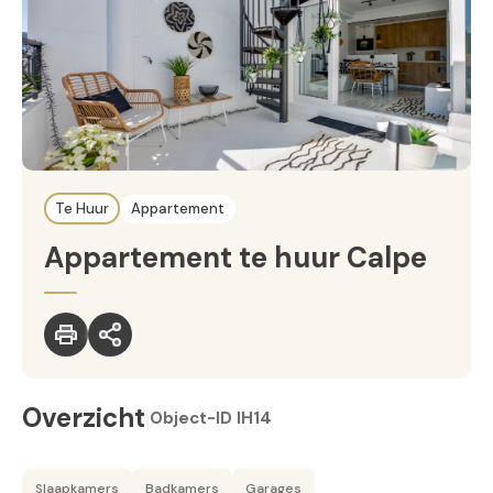
Te Huur
Appartement
Appartement te huur Calpe
Overzicht
|
Object-ID
IH14
Slaapkamers
Badkamers
Garages