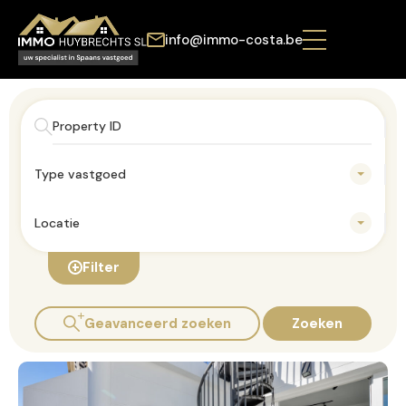
info@immo-costa.be
Type vastgoed
Locatie
Filter
Geavanceerd zoeken
Zoeken