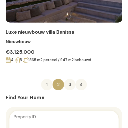
Luxe nieuwbouw villa Benissa
Nieuwbouw
€3,125,000
4
5
1565 m2 perceel / 947 m2 bebouwd
1
2
3
4
Find Your Home
Property ID