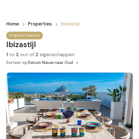
Home
Properties
Ibizastijl
Property Feature
Ibizastijl
1
to
2
out of
2
eigenschappen
Sorteer op:
Datum Nieuw naar Oud