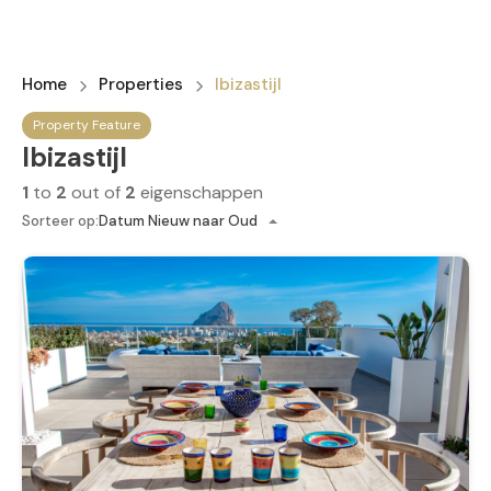
Home
Properties
Ibizastijl
Property Feature
Ibizastijl
1
to
2
out of
2
eigenschappen
Sorteer op:
Datum Nieuw naar Oud