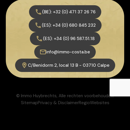
(BE): +32 (0) 471 37 26 76
(ES): +34 (0) 680 845 232
(ES): +34 (0) 96 587.51.18
info@immo-costa.be
C/Benidorm 2, local 13 B - 03710 Calpe
© Immo Huybrechts, Alle rechten voorbehouden.
Sitemap
Privacy & Disclaimer
RegioWebsites