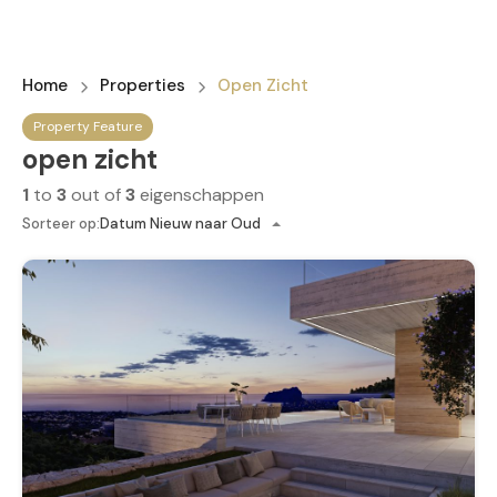
Home
Properties
Open Zicht
Property Feature
open zicht
1
to
3
out of
3
eigenschappen
Sorteer op:
Datum Nieuw naar Oud