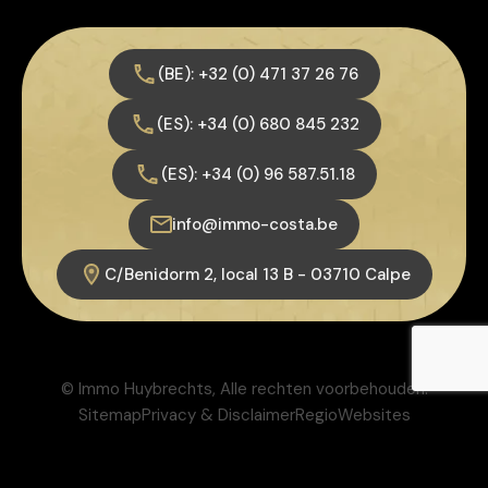
(BE): +32 (0) 471 37 26 76
(ES): +34 (0) 680 845 232
(ES): +34 (0) 96 587.51.18
info@immo-costa.be
C/Benidorm 2, local 13 B - 03710 Calpe
© Immo Huybrechts, Alle rechten voorbehouden.
Sitemap
Privacy & Disclaimer
RegioWebsites