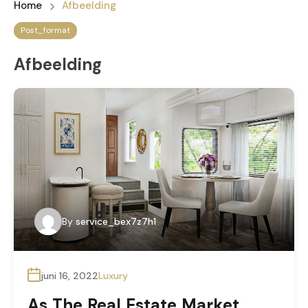
Home
Afbeelding
Post_format
Afbeelding
By
service_bex7z7h1
juni 16, 2022
Luxury
As The Real Estate Market